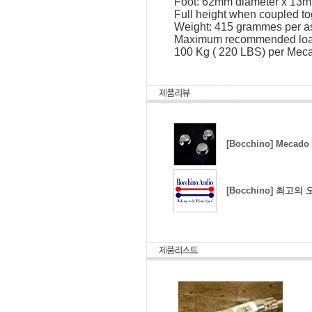
Foot: 62mm diameter x 13m
Full height when coupled t
Weight: 415 grammes per 
Maximum recommended loa
100 Kg ( 220 LBS) per Me
[Bocchino] Me
[Bocchino] 최고의