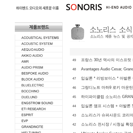
프랑스 30년 역사의 이스프릿
49
Avantages Audio Cesar, Gr
48
입실론 * 리빙보이스 * 아발론
47
그랑디노트 마하9 로키 마운틴
46
하이파이클럽 소노리스 GRANDI
45
입실론 앰프 시스템 + 아발론 
44
소노리스가 슈퍼사운드 코리아
43
소노리스 전시장 / 시청실 확
42